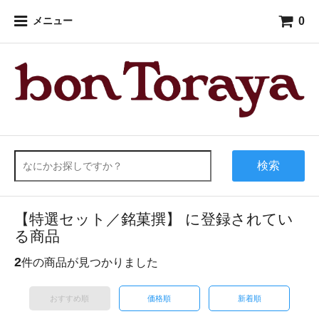
0
メニュー
検索
【特選セット／銘菓撰】 に登録されてい
る商品
2
件の商品が見つかりました
おすすめ順
価格順
新着順